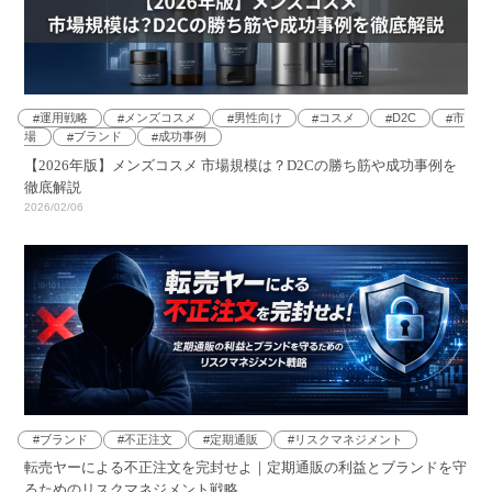
運用戦略
メンズコスメ
男性向け
コスメ
D2C
市
場
ブランド
成功事例
【2026年版】メンズコスメ 市場規模は？D2Cの勝ち筋や成功事例を
徹底解説
2026/02/06
ブランド
不正注文
定期通販
リスクマネジメント
転売ヤーによる不正注文を完封せよ｜定期通販の利益とブランドを守
るためのリスクマネジメント戦略