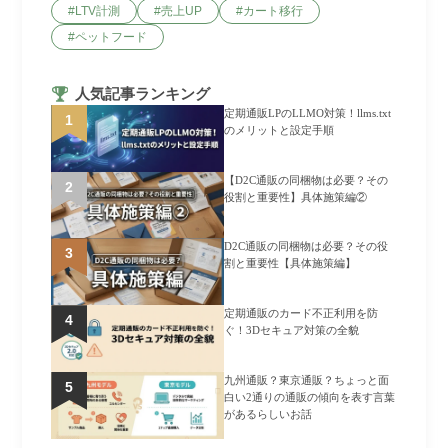
LTV計測
売上UP
カート移行
ペットフード
人気記事ランキング
定期通販LPのLLMO対策！llms.txt
のメリットと設定手順
【D2C通販の同梱物は必要？その
役割と重要性】具体施策編②
D2C通販の同梱物は必要？その役
割と重要性【具体施策編】
定期通販のカード不正利用を防
ぐ！3Dセキュア対策の全貌
九州通販？東京通販？ちょっと面
白い2通りの通販の傾向を表す言葉
があるらしいお話