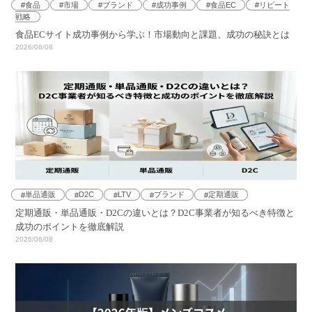
食品
市場
ブランド
成功事例
食品EC
リピート
戦略
食品ECサイト成功事例から学ぶ！市場動向と課題、成功の秘訣とは
2026/06/08
単品通販
D2C
LTV
ブランド
定期通販
定期通販・単品通販・D2Cの違いとは？D2C事業者が知るべき特徴と
成功のポイントを徹底解説
2026/06/08