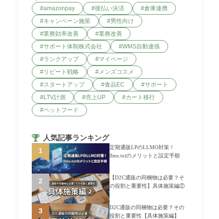
amazonpay
後払い決済
倉庫連携
キャンペーン施策
男性向け
業務効率改善
業務改善
サポート体制株式会社
WMS自動連係
ランクアップ
マイページ
リピート戦略
メンズコスメ
スタートアップ
食品EC
サポート
LTV計測
売上UP
カート移行
ペットフード
人気記事ランキング
定期通販LPのLLMO対策！
llms.txtのメリットと設定手順
【D2C通販の同梱物は必要？そ
の役割と重要性】具体施策編②
D2C通販の同梱物は必要？その
役割と重要性【具体施策編】