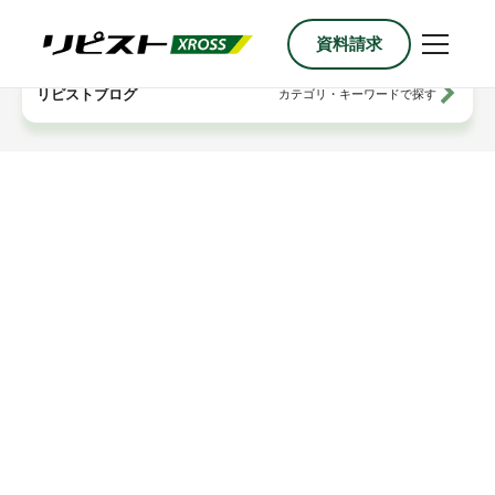
資料請求
内
容
を
リピストブログ
カテゴリ・キーワードで探す
ス
キ
ッ
プ