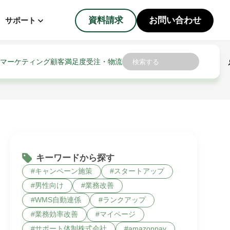
資料請求
お問い合わせ
サポート
検
マーケティング
顧客満足度
受注・物流
索
キーワードから探す
キャンペーン施策
スタートアップ
男性向け
業務改善
WMS自動連係
ランクアップ
業務効率改善
マイページ
サポート体制株式会社
amazonpay