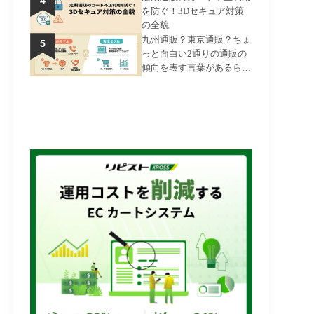
を防ぐ！3Dセキュア対策
の全貌
九州通販？東京通販？ちょ
っと面白い2通りの通販の
傾向を表す言葉があるらし
いお話