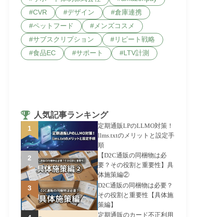
CVR
デザイン
倉庫連携
ペットフード
メンズコスメ
サブスクリプション
リピート戦略
食品EC
サポート
LTV計測
人気記事ランキング
定期通販LPのLLMO対策！
llms.txtのメリットと設定手
順
【D2C通販の同梱物は必
要？その役割と重要性】具
体施策編②
D2C通販の同梱物は必要？
その役割と重要性【具体施
策編】
定期通販のカード不正利用