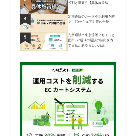
役割と重要性【具体施策編】
定期通販のカード不正利用を防
ぐ！3Dセキュア対策の全貌
九州通販？東京通販？ちょっと
面白い2通りの通販の傾向を表
す言葉があるらしいお話