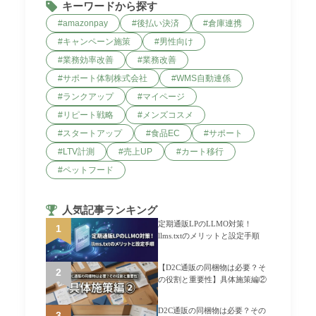
キーワードから探す
amazonpay
後払い決済
倉庫連携
キャンペーン施策
男性向け
業務効率改善
業務改善
サポート体制株式会社
WMS自動連係
ランクアップ
マイページ
リピート戦略
メンズコスメ
スタートアップ
食品EC
サポート
LTV計測
売上UP
カート移行
ペットフード
人気記事ランキング
定期通販LPのLLMO対策！
llms.txtのメリットと設定手順
【D2C通販の同梱物は必要？そ
の役割と重要性】具体施策編②
D2C通販の同梱物は必要？その