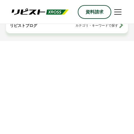
資料請求
内
容
を
リピストブログ
カテゴリ・キーワードで探す
ス
キ
ッ
プ