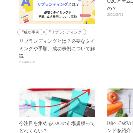
O2Oとオ
の？
2020/08/21
成功事例
リブランディング
リブランディングとは？必要なタイ
ミングや手順、成功事例について解
説
2024/05/20
国内で成功
今注目を集めるO2Oの市場規模って
ンドを紹介
どれくらい？