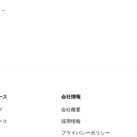
→
ース
会社情報
グ
会社概要
導入企業1,700社以上
EC・定期通販システムなら
ース
採用情報
リピストX
プライバシーポリシー