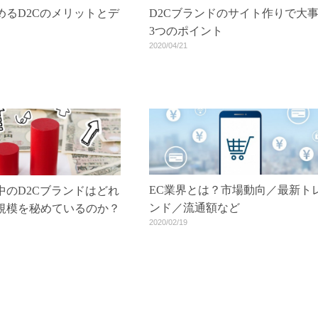
めるD2Cのメリットとデ
D2Cブランドのサイト作りで大
3つのポイント
2020/04/21
EC業界とは？市場動向／最新ト
中のD2Cブランドはどれ
ンド／流通額など
規模を秘めているのか？
2020/02/19