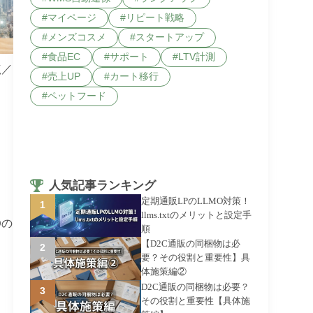
マイページ
リピート戦略
メンズコスメ
スタートアップ
食品EC
サポート
LTV計測
点／
売上UP
カート移行
ペットフード
人気記事ランキング
定期通販LPのLLMO対策！
llms.txtのメリットと設定手
Oの
順
【D2C通販の同梱物は必
要？その役割と重要性】具
体施策編②
D2C通販の同梱物は必要？
その役割と重要性【具体施