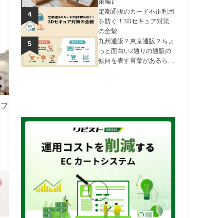
策編】
定期通販のカード不正利用
を防ぐ！3Dセキュア対策
の全貌
九州通販？東京通販？ちょ
っと面白い2通りの通販の
傾向を表す言葉があるらし
いお話
オフ
？