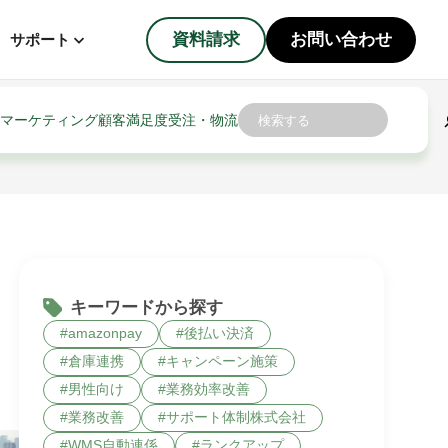
資料請求
お問い合わせ
サポート
検
マーケティング
顧客満足度
受注・物流
索
キーワードから探す
amazonpay
後払い決済
倉庫連携
キャンペーン施策
男性向け
業務効率改善
業務改善
サポート体制株式会社
WMS自動連係
ランクアップ