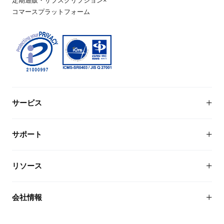
定期通販・サブスクリプション×
コマースプラットフォーム
サービス
リピストXについて
サポート
導入企業1,700社以上
EC・定期通販システム
サポート一覧
リソース
機能一覧
なら
リピストX
ブログ
会社情報
導入事例
機能・料金・導入事例が分かる 資料を
料金プラン
無料でダウンロードいただけます。